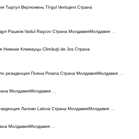
 Тыргул Вертюжень Tîrgul Vertiujeni Страна
дул Рашков Vadul Raşcov Страна МолдавияМолдавия …
 Нижние Климауцы Climăuţii de Jos Страна
о резиденция Пояна Poiana Страна МолдавияМолдавия …
трана МолдавияМолдавия …
зиденция Лалово Lalova Страна МолдавияМолдавия …
рана МолдавияМолдавия …