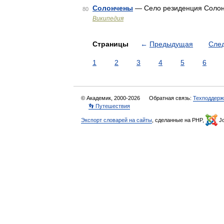
Солончены
— Село резиденция Солон
80
Википедия
Страницы
←
Предыдущая
Сле
1
2
3
4
5
6
© Академик, 2000-2026
Обратная связь:
Техподдерж
👣 Путешествия
Экспорт словарей на сайты
, сделанные на PHP,
Jo