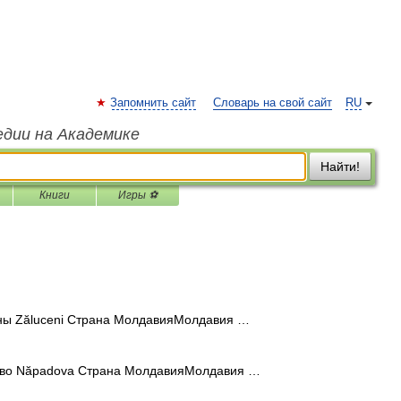
Запомнить сайт
Словарь на свой сайт
RU
едии на Академике
Найти!
Книги
Игры ⚽
ны Zăluceni Страна МолдавияМолдавия …
во Năpadova Страна МолдавияМолдавия …