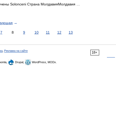
чены Solonceni Страна МолдавияМолдавия …
дующая
→
7
8
9
10
11
12
13
ка
,
Реклама на сайте
18+
omla,
Drupal,
WordPress, MODx.