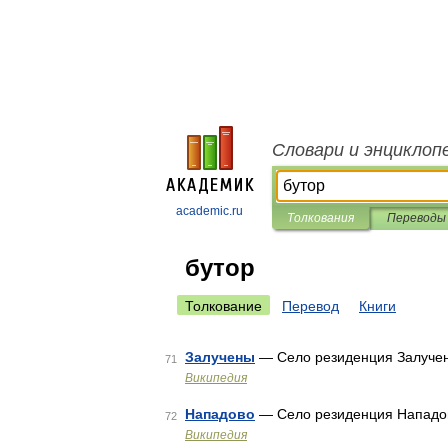
Словари и энциклоп
academic.ru
Толкования
Переводы
бутор
Толкование
Перевод
Книги
Залучены
— Село резиденция Залуче
71
Википедия
Нападово
— Село резиденция Нападо
72
Википедия